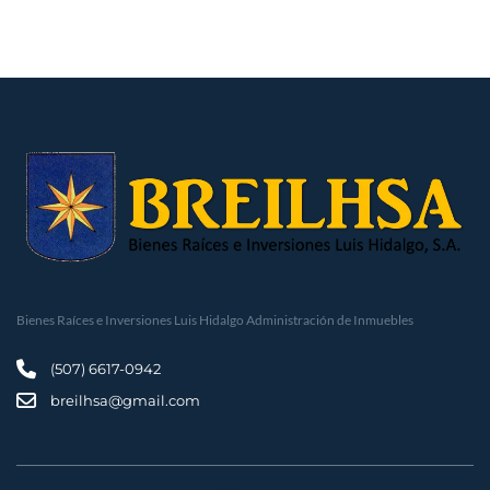
Bienes Raíces e Inversiones Luis Hidalgo Administración de Inmuebles
(507) 6617-0942
breilhsa@gmail.com