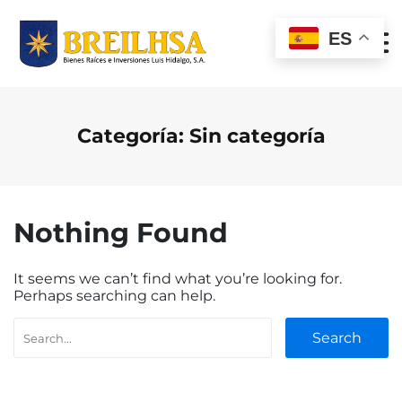
S
k
ES
i
p
t
o
c
o
Categoría:
Sin categoría
n
t
e
n
t
Nothing Found
It seems we can’t find what you’re looking for.
Perhaps searching can help.
Search